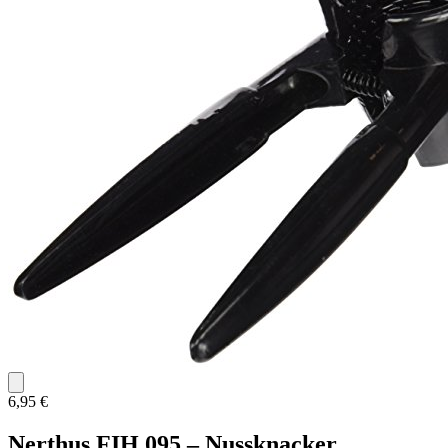
6,95 €
Nerthus FIH 095 – Nussknacker