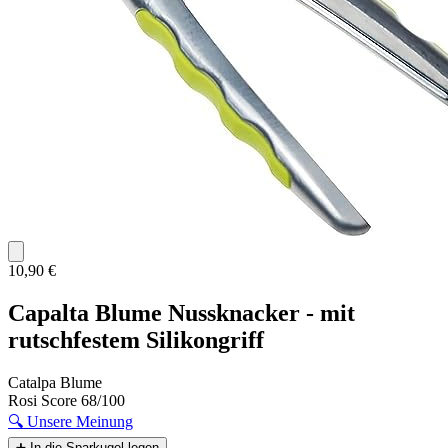
10,90 €
Capalta Blume Nussknacker - mit
rutschfestem Silikongriff
Catalpa Blume
Rosi Score
68/100
🔍
Unsere Meinung
➕
In die Sparkugel legen