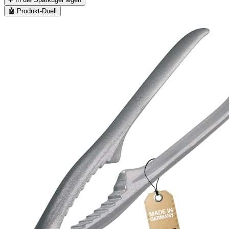
🤖
Produkt-Duell