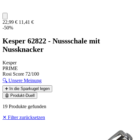
22,99 €
11,41 €
-50%
Kesper 62822 - Nussschale mit
Nussknacker
Kesper
PRIME
Rosi Score
72/100
🔍
Unsere Meinung
➕
In die Sparkugel legen
🤖
Produkt-Duell
19 Produkte gefunden
✕ Filter zurücksetzen