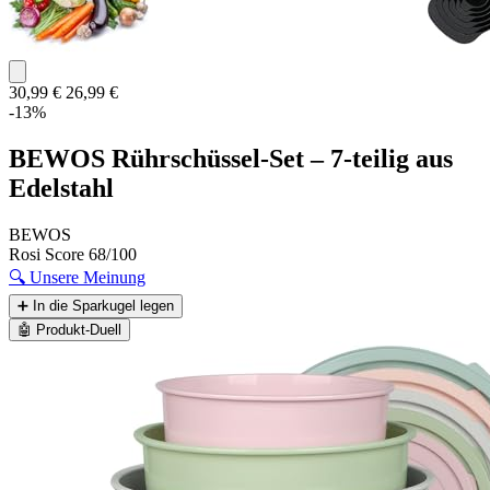
30,99 €
26,99 €
-13%
BEWOS Rührschüssel-Set – 7-teilig aus
Edelstahl
BEWOS
Rosi Score
68/100
🔍
Unsere Meinung
➕
In die Sparkugel legen
🤖
Produkt-Duell