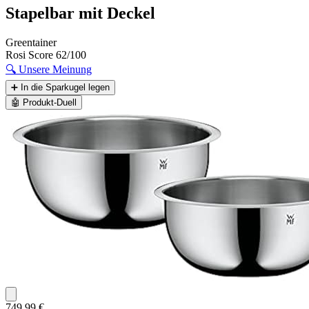
Stapelbar mit Deckel
Greentainer
Rosi Score
62/100
🔍
Unsere Meinung
➕
In die Sparkugel legen
🤖
Produkt-Duell
749,99 €