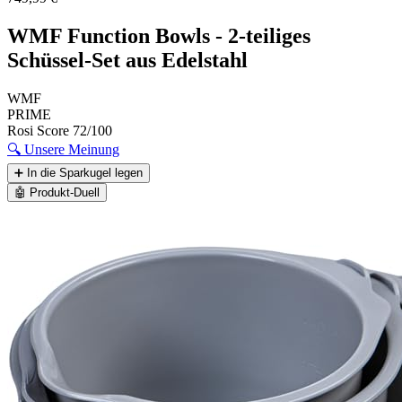
WMF Function Bowls - 2-teiliges
Schüssel-Set aus Edelstahl
WMF
PRIME
Rosi Score
72/100
🔍
Unsere Meinung
➕
In die Sparkugel legen
🤖
Produkt-Duell