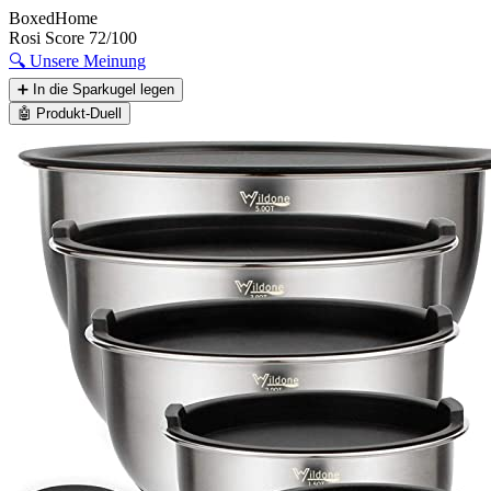
BoxedHome
Rosi Score
72/100
🔍
Unsere Meinung
➕
In die Sparkugel legen
🤖
Produkt-Duell