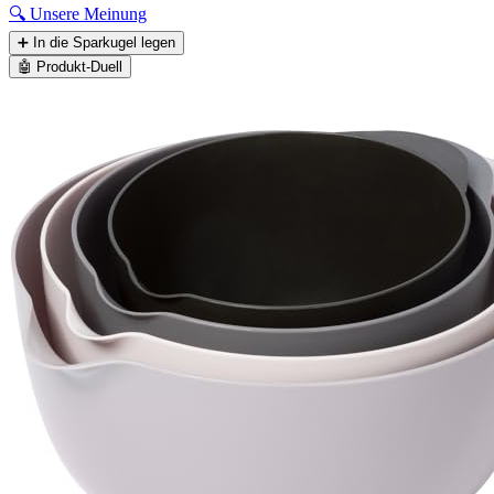
🔍
Unsere Meinung
➕
In die Sparkugel legen
🤖
Produkt-Duell