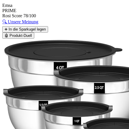
Emsa
PRIME
Rosi Score
78/100
🔍
Unsere Meinung
➕
In die Sparkugel legen
🤖
Produkt-Duell