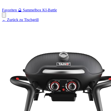
Favoriten
🔮
Sammelbox
KI-Battle
← Zurück zu Tischgrill