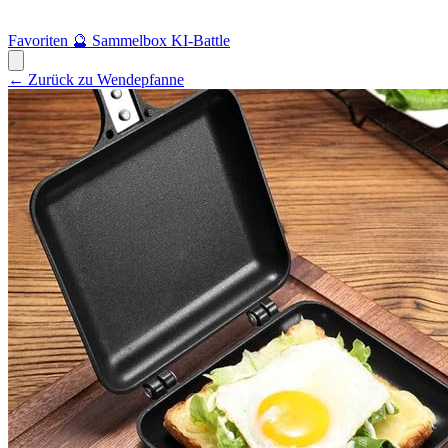
Favoriten
🔮
Sammelbox
KI-Battle
← Zurück zu Wendepfanne