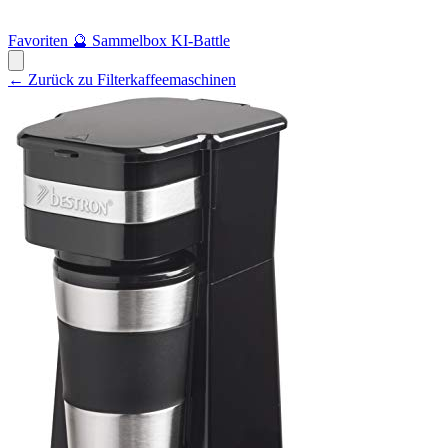
Favoriten
🔮
Sammelbox
KI-Battle
← Zurück zu Filterkaffeemaschinen